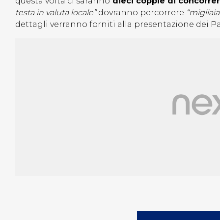
questa volta ci saranno
dieci coppie di concorren
testa in valuta locale”
dovranno percorrere
“migliaia
dettagli verranno forniti alla presentazione dei Pali