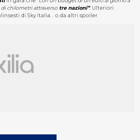
ti
in gara che
“con un budget di un euro al giorno a
 di chilometri attraverso
tre nazioni”
.
Ulteriori
nsesti di Sky Italia… o da altri spoiler.