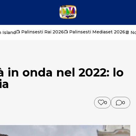
📺 Palinsesti Rai 2026
📺 Palinsesti Mediaset 2026
 Island
📆 N
 in onda nel 2022: lo
ia
0
0