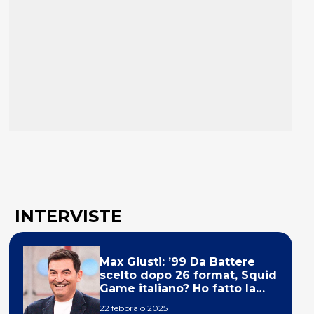
INTERVISTE
Max Giusti: ’99 Da Battere
scelto dopo 26 format, Squid
Game italiano? Ho fatto la
ola!’
22 febbraio 2025