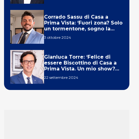
Corrado Sassu di Casa a
Prima Vista: ‘Fuori zona? Solo
un tormentone, sogno la
telecronaca di F1’
3 ottobre 2024
Gianluca Torre: ‘Felice di
essere Biscottino di Casa a
Prima Vista. Un mio show?
Un sogno’
22 settembre 2024