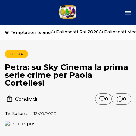
📺 Palinsesti Rai 2026
📺 Palinsesti Me
💔 Temptation Island
PETRA
Petra: su Sky Cinema la prima
serie crime per Paola
Cortellesi
Condividi
0
0
Tv Italiana
13/09/2020