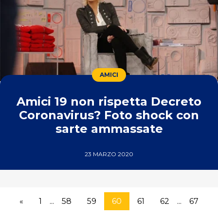
AMICI
Amici 19 non rispetta Decreto
Coronavirus? Foto shock con
sarte ammassate
23 MARZO 2020
«
1
...
58
59
60
61
62
...
67