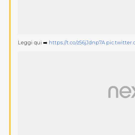
Leggi qui ➡️
https://t.co/z56jJdnp7A
pic.twitter