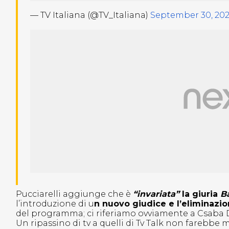
— TV Italiana (@TV_Italiana)
September 30, 20
Pucciarelli aggiunge che è
“invariata”
la giuria
Ba
l’introduzione di u
n nuovo giudice e l’eliminazion
del programma; ci riferiamo ovviamente a Csaba D
Un ripassino di tv a quelli di Tv Talk non farebbe 