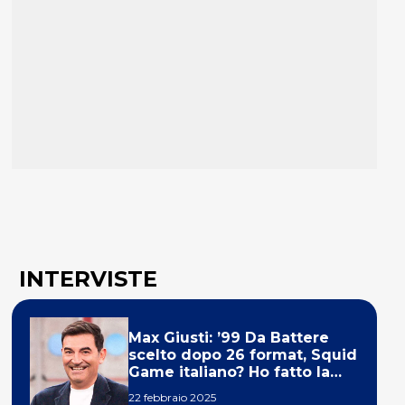
INTERVISTE
Max Giusti: ’99 Da Battere
scelto dopo 26 format, Squid
Game italiano? Ho fatto la
ola!’
22 febbraio 2025