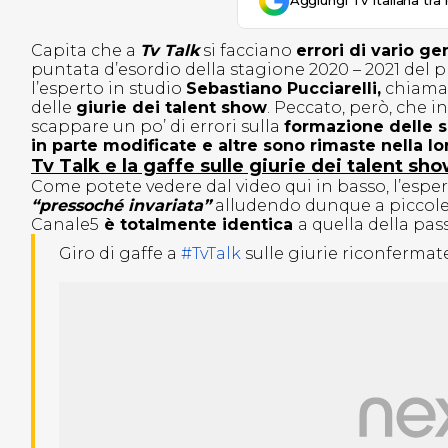
Aggiungi Tv Italiana tra 
Capita che a
Tv Talk
si facciano
errori di vario g
puntata d’esordio della stagione 2020 – 2021 del 
l’esperto in studio
Sebastiano Pucciarelli,
chiamat
delle
giurie dei talent show
. Peccato, però, che i
scappare un po’ di errori sulla
formazione delle 
in parte modificate e altre sono rimaste nella l
Tv Talk e la gaffe sulle giurie dei talent sh
Come potete vedere dal video qui in basso, l’espe
“pressoché invariata”
alludendo dunque a piccole m
Canale5
è totalmente identica
a quella della pas
Giro di gaffe a
#TvTalk
sulle giurie riconfermat