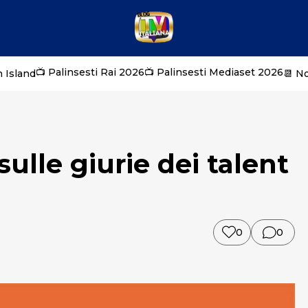
📺 Palinsesti Rai 2026
📺 Palinsesti Mediaset 2026
 Island
📆 N
sulle giurie dei talent
0
0