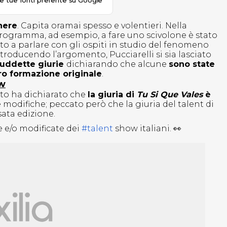
le tue fonti preferite su Google
enere
. Capita oramai spesso e volentieri. Nella
programma, ad esempio, a fare uno scivolone è stato
o a parlare con gli ospiti in studio del fenomeno
ntroducendo l’argomento, Pucciarelli si sia lasciato
suddette giurie
dichiarando che alcune
sono state
oro formazione originale
.
ow
rto ha dichiarato che
la giuria di
Tu Si Que Vales
è
odifiche; peccato però che la giuria del talent di
sata edizione.
e e/o modificate dei
#talent
show italiani. 👀