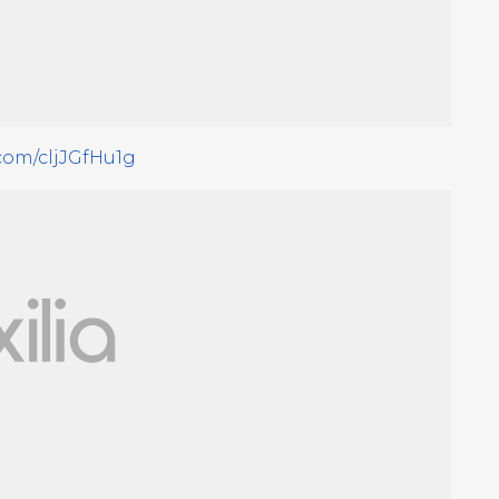
.com/cljJGfHu1g