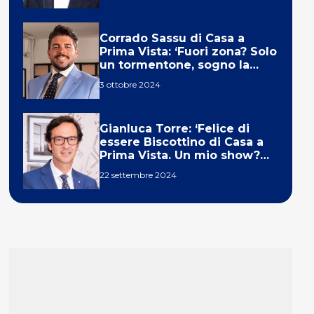
Corrado Sassu di Casa a
Prima Vista: ‘Fuori zona? Solo
un tormentone, sogno la
telecronaca di F1’
3 ottobre 2024
Gianluca Torre: ‘Felice di
essere Biscottino di Casa a
Prima Vista. Un mio show?
Un sogno’
22 settembre 2024