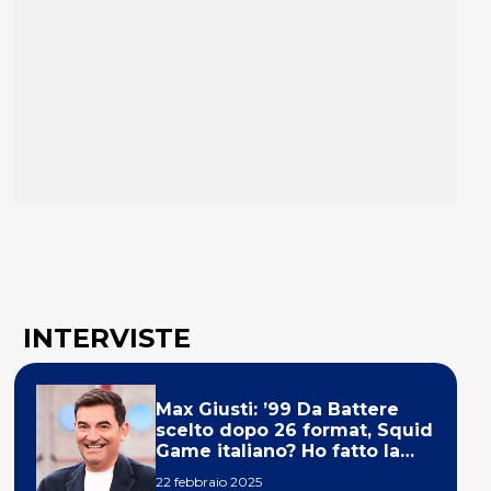
INTERVISTE
Max Giusti: ’99 Da Battere
scelto dopo 26 format, Squid
Game italiano? Ho fatto la
ola!’
22 febbraio 2025