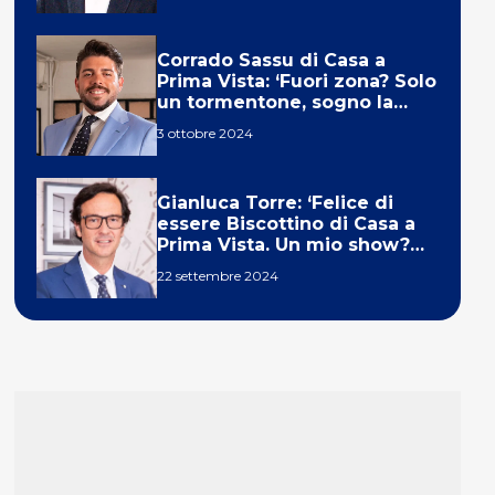
Corrado Sassu di Casa a
Prima Vista: ‘Fuori zona? Solo
un tormentone, sogno la
telecronaca di F1’
3 ottobre 2024
Gianluca Torre: ‘Felice di
essere Biscottino di Casa a
Prima Vista. Un mio show?
Un sogno’
22 settembre 2024