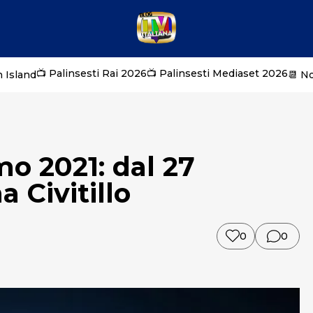
📺 Palinsesti Rai 2026
📺 Palinsesti Mediaset 2026
 Island
📆 N
o 2021: dal 27
 Civitillo
0
0