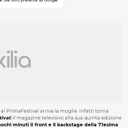
le tue fonti preferite su Google
 al PrimaFestival arriva la moglie. Infatti torna
ival:
il magazine televisivo alla sua quinta edizione
ochi minuti il front e il backstage della 71esima