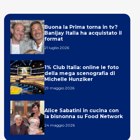
Buona la Prima torna in tv?
Banijay Italia ha acquistato il
format
21 luglio 2026
1% Club Italia: online le foto
della mega scenografia di
Michelle Hunziker
29 maggio 2026
Alice Sabatini in cucina con
la bisnonna su Food Network
24 maggio 2026