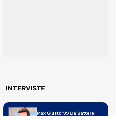
INTERVISTE
Max Giusti: ’99 Da Battere