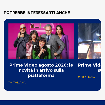
POTREBBE INTERESSARTI ANCHE
Prime Video agosto 2026: le
Prime Video
novità in arrivo sulla
su
piattaforma
TV ITALIANA
TV ITALIANA