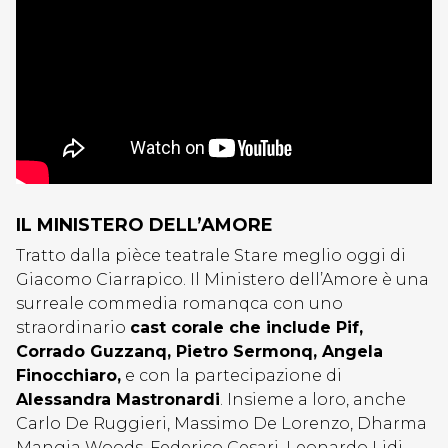
IL MINISTERO DELL’AMORE
Tratto dalla pièce teatrale Stare meglio oggi di
Giacomo Ciarrapico. Il Ministero dell’Amore è una
surreale commedia romanqca con uno
straordinario
cast corale che include Pif,
Corrado Guzzanq, Pietro Sermonq, Angela
Finocchiaro,
e con la partecipazione di
Alessandra Mastronardi
. Insieme a loro, anche
Carlo De Ruggieri, Massimo De Lorenzo, Dharma
Mangia Woods, Federico Cesari, Leonardo Lidi,