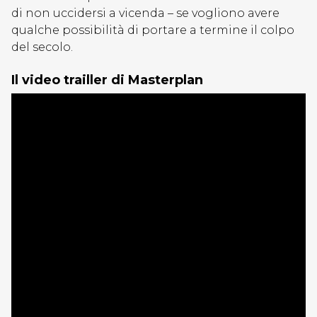
di non uccidersi a vicenda – se vogliono avere
qualche possibilità di portare a termine il colpo
del secolo.
Il video trailler di Masterplan