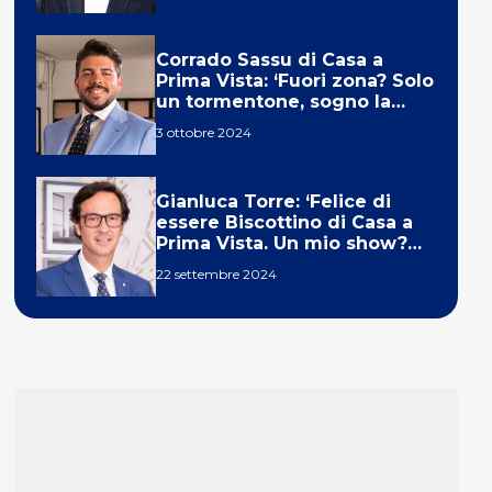
Corrado Sassu di Casa a
Prima Vista: ‘Fuori zona? Solo
un tormentone, sogno la
telecronaca di F1’
3 ottobre 2024
Gianluca Torre: ‘Felice di
essere Biscottino di Casa a
Prima Vista. Un mio show?
Un sogno’
22 settembre 2024