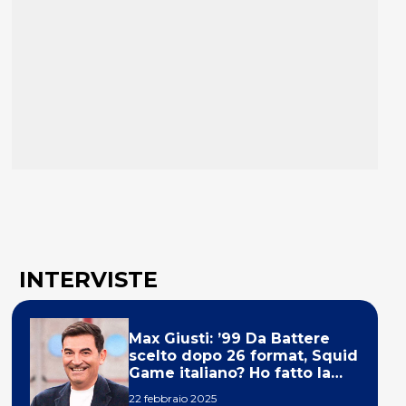
INTERVISTE
Max Giusti: ’99 Da Battere
scelto dopo 26 format, Squid
Game italiano? Ho fatto la
ola!’
22 febbraio 2025