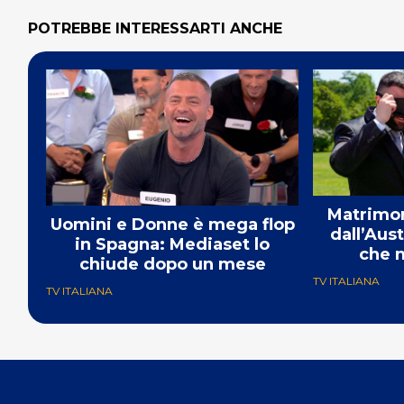
POTREBBE INTERESSARTI ANCHE
Matrimon
Uomini e Donne è mega flop
dall’Aust
in Spagna: Mediaset lo
che m
chiude dopo un mese
TV ITALIANA
TV ITALIANA