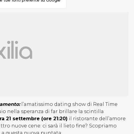
le tue fonti preferite su Google
amento:
l’amatissimo dating show di Real Time
o nella speranza di far brillare la scintilla
a 21 settembre (ore 21:20)
il ristorante dell’amore
tro nuove cene: ci sarà il lieto fine?
Scopriamo
 a questa nuova puntata…