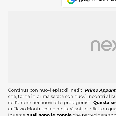
Aggiungi Tv Italiana tra 
Continua con nuovi episodi inediti
Primo Appunt
che, torna in prima serata con nuovi incontri al bui
dell’amore nei nuovi otto protagonisti.
Questa ser
di Flavio Montrucchio metterà sotto i riflettori quat
insieme
quali sono le coppie
che parteciperanno