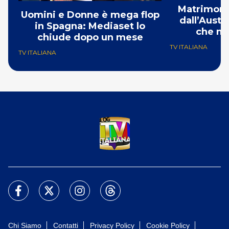
Matrimonio
Uomini e Donne è mega flop
dall’Austr
in Spagna: Mediaset lo
che mi
chiude dopo un mese
TV ITALIANA
TV ITALIANA
Chi Siamo
Contatti
Privacy Policy
Cookie Policy