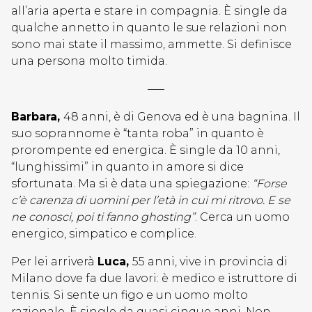
all’aria aperta e stare in compagnia. È single da
qualche annetto in quanto le sue relazioni non
sono mai state il massimo, ammette. Si definisce
una persona molto timida.
—–
Barbara,
48 anni, è di Genova ed è una bagnina. Il
suo soprannome è “tanta roba” in quanto è
prorompente ed energica. È single da 10 anni,
“lunghissimi” in quanto in amore si dice
sfortunata. Ma si è data una spiegazione:
“Forse
c’è carenza di uomini per l’età in cui mi ritrovo. E se
ne conosci, poi ti fanno ghosting”
. Cerca un uomo
energico, simpatico e complice.
Per lei arriverà
Luca,
55 anni, vive in provincia di
Milano dove fa due lavori: è medico e istruttore di
tennis. Si sente un figo e un uomo molto
razionale. È single da quasi cinque anni. Non