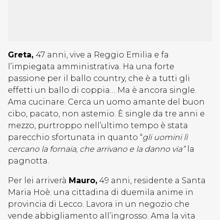
Greta,
47 anni, vive a Reggio Emilia e fa
l’impiegata amministrativa. Ha una forte
passione per il ballo country, che è a tutti gli
effetti un ballo di coppia… Ma è ancora single.
Ama cucinare. Cerca un uomo amante del buon
cibo, pacato, non astemio. È single da tre anni e
mezzo, purtroppo nell’ultimo tempo è stata
parecchio sfortunata in quanto “
gli uomini lì
cercano la fornaia, che arrivano e la danno via”
la
pagnotta.
Per lei arriverà
Mauro,
49 anni, residente a Santa
Maria Hoè: una cittadina di duemila anime in
provincia di Lecco. Lavora in un negozio che
vende abbigliamento all’ingrosso. Ama la vita