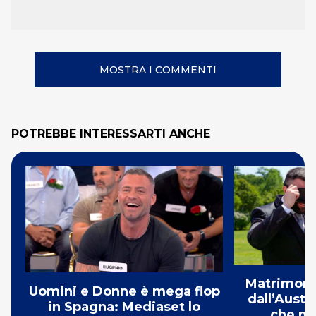
MOSTRA I COMMENTI
POTREBBE INTERESSARTI ANCHE
Matrimonio
Uomini e Donne è mega flop
dall’Austr
in Spagna: Mediaset lo
che mi