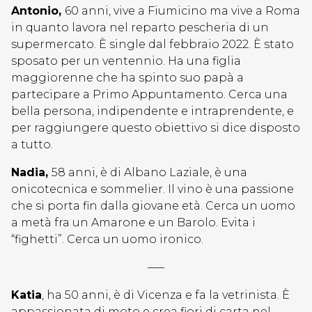
Antonio,
60 anni, vive a Fiumicino ma vive a Roma
in quanto lavora nel reparto pescheria di un
supermercato. È single dal febbraio 2022. È stato
sposato per un ventennio. Ha una figlia
maggiorenne che ha spinto suo papà a
partecipare a Primo Appuntamento. Cerca una
bella persona, indipendente e intraprendente, e
per raggiungere questo obiettivo si dice disposto
a tutto.
Nadia,
58 anni, è di Albano Laziale, è una
onicotecnica e sommelier. Il vino è una passione
che si porta fin dalla giovane età. Cerca un uomo
a metà fra un Amarone e un Barolo. Evita i
“fighetti”. Cerca un uomo ironico.
—–
Katia
, ha 50 anni, è di Vicenza e fa la vetrinista. È
appassionata di moto e crea fiori di carta nel