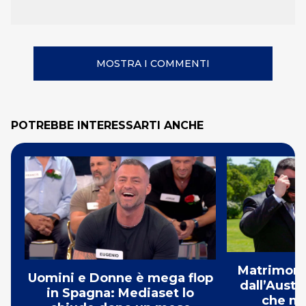
MOSTRA I COMMENTI
POTREBBE INTERESSARTI ANCHE
Matrimonio
Uomini e Donne è mega flop
dall’Austr
in Spagna: Mediaset lo
che mi