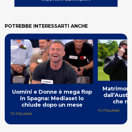
POTREBBE INTERESSARTI ANCHE
Matrimonio
Uomini e Donne è mega flop
dall’Austr
in Spagna: Mediaset lo
che mi
chiude dopo un mese
TV ITALIANA
TV ITALIANA