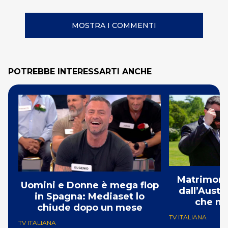
MOSTRA I COMMENTI
POTREBBE INTERESSARTI ANCHE
Matrimonio
Uomini e Donne è mega flop
dall’Austr
in Spagna: Mediaset lo
che mi
chiude dopo un mese
TV ITALIANA
TV ITALIANA