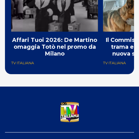
Affari Tuoi 2026: De Martino
Il Commissa
omaggia Totò nel promo da
trama e g
Milano
nuova st
TV ITALIANA
TV ITALIANA