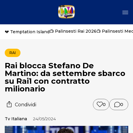
📺 Palinsesti Rai 2026
📺 Palinsesti Me
💔 Temptation Island
RAI
Rai blocca Stefano De
Martino: da settembre sbarco
su Rai1 con contratto
milionario
Condividi
0
0
Tv Italiana
24/05/2024