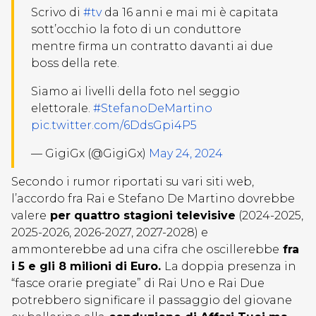
Scrivo di
#tv
da 16 anni e mai mi è capitata
sott’occhio la foto di un conduttore
mentre firma un contratto davanti ai due
boss della rete.
Siamo ai livelli della foto nel seggio
elettorale.
#StefanoDeMartino
pic.twitter.com/6DdsGpi4P5
— GigiGx (@GigiGx)
May 24, 2024
Secondo i rumor riportati su vari siti web,
l’accordo fra Rai e Stefano De Martino dovrebbe
valere
per quattro stagioni televisive
(2024-2025,
2025-2026, 2026-2027, 2027-2028) e
ammonterebbe ad una cifra che oscillerebbe
fra
i 5 e gli 8 milioni di Euro.
La doppia presenza in
“fasce orarie pregiate” di Rai Uno e Rai Due
potrebbero significare il passaggio del giovane