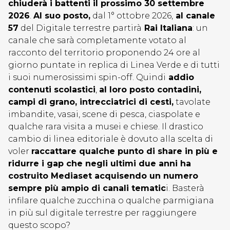
chiuderà i battenti il prossimo 30 settembre
2026
.
Al suo posto,
dal 1° ottobre 2026,
al canale
57
del Digitale terrestre partirà
Rai Italiana
: un
canale che sarà completamente votato al
racconto del territorio proponendo 24 ore al
giorno puntate in replica di Linea Verde e di tutti
i suoi numerosissimi spin-off. Quindi
addio
contenuti scolastici
,
al loro posto contadini,
campi di grano, intrecciatrici di cesti,
tavolate
imbandite, vasai, scene di pesca, ciaspolate e
qualche rara visita a musei e chiese. Il drastico
cambio di linea editoriale è dovuto alla scelta di
voler
raccattare qualche punto di share in più e
ridurre i gap che negli ultimi due anni ha
costruito Mediaset acquisendo un numero
sempre più ampio di canali tematic
i. Basterà
infilare qualche zucchina o qualche parmigiana
in più sul digitale terrestre per raggiungere
questo scopo?