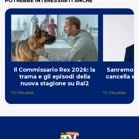
POTREBBE INTERESSARTI ANCHE
Il Commissario Rex 2026: la
Sanremo 2
trama e gli episodi della
cancella e 
nuova stagione su Rai2
G
TV ITALIANA
TV ITALIANA