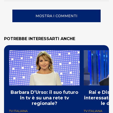
MOSTRA I COMMENTI
POTREBBE INTERESSARTI ANCHE
Barbara D’Urso: il suo futuro
Rai e Dis
in tv è su una rete tv
interessate
regionale?
le di
TV ITALIANA
TV ITALIANA