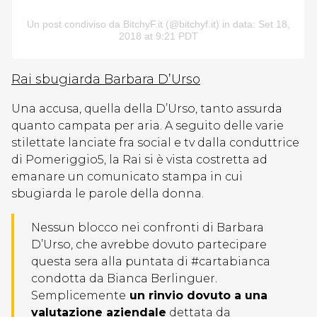
Un post condiviso da BitchyF.it (@bitchyf.it)
in data: Set 18,
2018 at 9:21 PDT
Rai sbugiarda Barbara D’Urso
Una accusa, quella della D’Urso, tanto assurda
quanto campata per aria. A seguito delle varie
stilettate lanciate fra social e tv dalla conduttrice
di Pomeriggio5, la Rai si è vista costretta ad
emanare un comunicato stampa in cui
sbugiarda le parole della donna.
Nessun blocco nei confronti di Barbara
D’Urso, che avrebbe dovuto partecipare
questa sera alla puntata di #cartabianca
condotta da Bianca Berlinguer.
Semplicemente
un rinvio dovuto a una
valutazione aziendale
dettata da