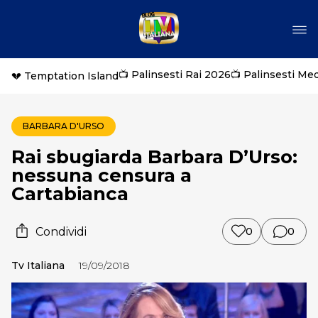
📺 Palinsesti Rai 2026
📺 Palinsesti Me
💔 Temptation Island
BARBARA D'URSO
Rai sbugiarda Barbara D’Urso:
nessuna censura a
Cartabianca
Condividi
0
0
Tv Italiana
19/09/2018