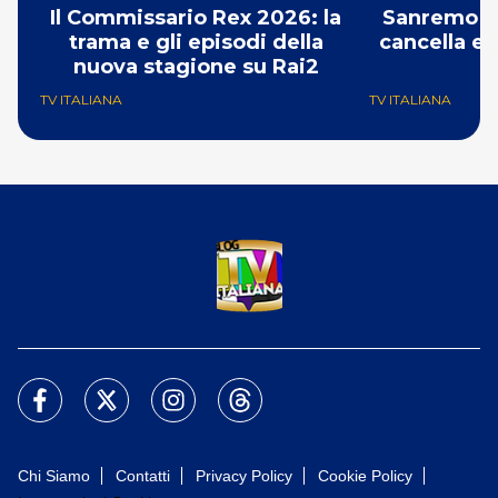
Il Commissario Rex 2026: la
Sanremo 2
trama e gli episodi della
cancella e 
nuova stagione su Rai2
G
TV ITALIANA
TV ITALIANA
Chi Siamo
Contatti
Privacy Policy
Cookie Policy