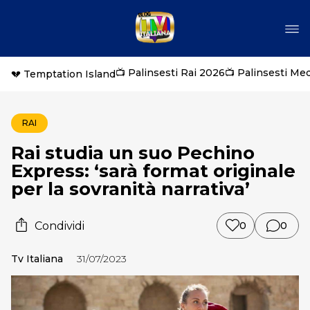
📺 Palinsesti Rai 2026
📺 Palinsesti Me
💔 Temptation Island
RAI
Rai studia un suo Pechino
Express: ‘sarà format originale
per la sovranità narrativa’
Condividi
0
0
Tv Italiana
31/07/2023