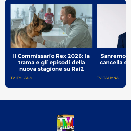
Il Commissario Rex 2026: la
Sanremo 2
trama e gli episodi della
cancella e 
nuova stagione su Rai2
G
TV ITALIANA
TV ITALIANA