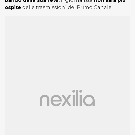
bando dalla sua rete:
il giornalista
non sarà più
ospite
delle trasmissioni del Primo Canale.