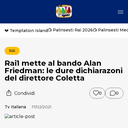
📺 Palinsesti Rai 2026
📺 Palinsesti Me
💔 Temptation Island
RAI
Rai1 mette al bando Alan
Friedman: le dure dichiarazoni
del direttore Coletta
Condividi
0
0
Tv Italiana
17/02/2021