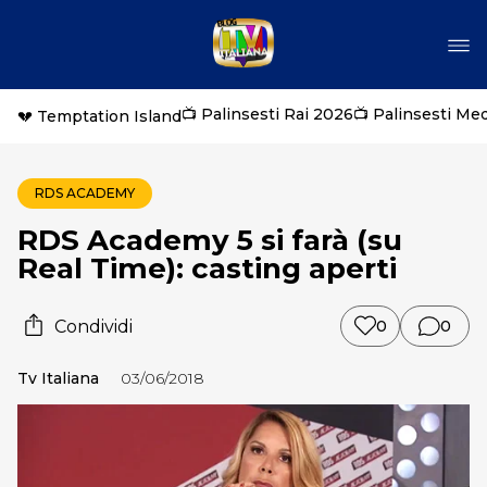
📺 Palinsesti Rai 2026
📺 Palinsesti Me
💔 Temptation Island
RDS ACADEMY
RDS Academy 5 si farà (su
Real Time): casting aperti
Condividi
0
0
Tv Italiana
03/06/2018