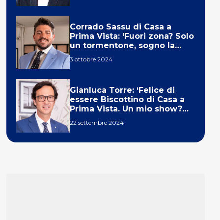
Corrado Sassu di Casa a
Prima Vista: ‘Fuori zona? Solo
un tormentone, sogno la
telecronaca di F1’
3 ottobre 2024
Gianluca Torre: ‘Felice di
essere Biscottino di Casa a
Prima Vista. Un mio show?
Un sogno’
22 settembre 2024