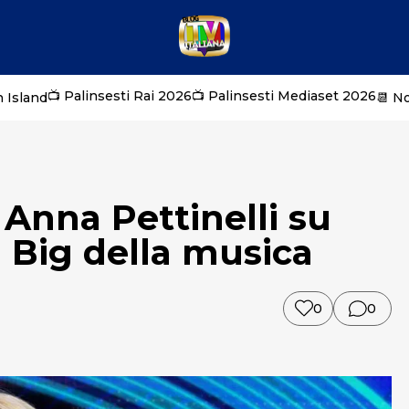
📺 Palinsesti Rai 2026
📺 Palinsesti Mediaset 2026
 Island
📆 N
Anna Pettinelli su
i Big della musica
0
0