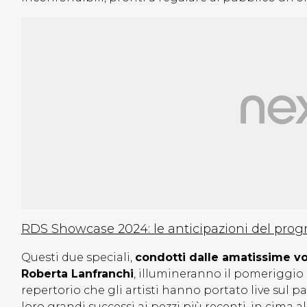
RDS Showcase 2024: le anticipazioni del pro
Questi due speciali,
condotti dalle amatissime voc
Roberta Lanfranchi
, illumineranno il pomeriggio 
repertorio che gli artisti hanno portato live sul 
loro grandi successi ai pezzi più recenti, in cima a