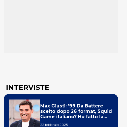
INTERVISTE
Max Giusti: ’99 Da Battere
scelto dopo 26 format, Squid
Game italiano? Ho fatto la
ola!’
22 febbraio 2025