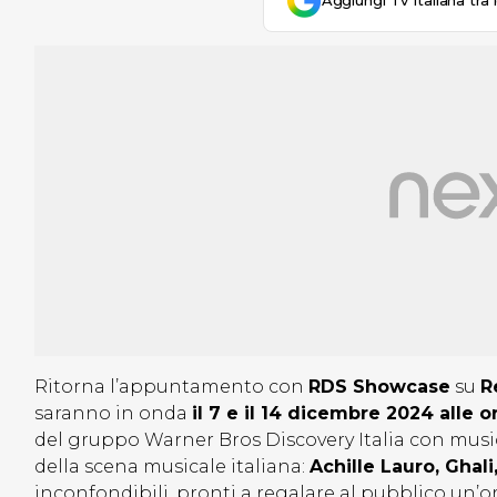
Aggiungi Tv Italiana tra 
Ritorna l’appuntamento con
RDS Showcase
su
R
saranno in onda
il 7 e il 14 dicembre 2024 alle o
del gruppo Warner Bros Discovery Italia con musica 
della scena musicale italiana:
Achille Lauro, Ghal
inconfondibili, pronti a regalare al pubblico un’o