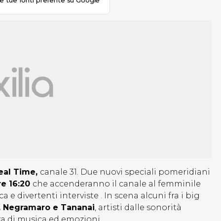
le tue fonti preferite su Google
eal Time,
canale 31. Due nuovi speciali pomeridiani
re 16:20
che accenderanno il canale al femminile
e divertenti interviste . In scena alcuni fra i big
i, Negramaro e Tananai
, artisti dalle sonorità
ra di musica ed emozioni.