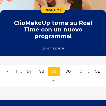
REAL TIME
ClioMakeUp torna su Real
Time con un nuovo
programma!
29 APRILE 2018
«
1
...
97
98
99
100
101
...
102
»