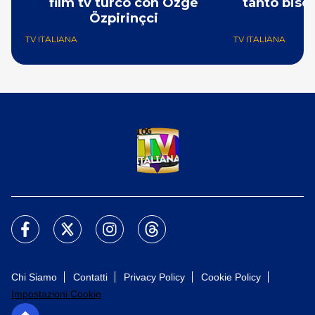
film tv turco con Özge
tanto bisog
Özpirinçci
N
TV ITALIANA
TV ITALIANA
Chi Siamo
Contatti
Privacy Policy
Cookie Policy
Impostazioni Cookie