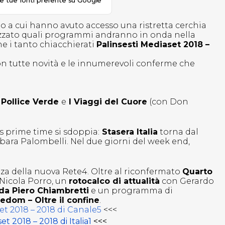
le tue fonti preferite su Google
o a cui hanno avuto accesso una ristretta cerchia
ializzato quali programmi andranno in onda nella
e i tanto chiacchierati
Palinsesti Mediaset 2018 –
con tutte novità e le innumerevoli conferme che
 Pollice Verde
e
I Viaggi del Cuore
(con Don
ss prime time si sdoppia:
Stasera Italia
torna dal
rbara Palombelli. Nel due giorni del week end,
za della nuova Rete4. Oltre al riconfermato
Quarto
Nicola Porro, un
rotocalco di attualità
con Gerardo
a Piero Chiambretti
e un programma di
edom – Oltre il confine
.
et 2018 – 2018 di Canale5
<<<
et 2018 – 2018 di Italia1
<<<