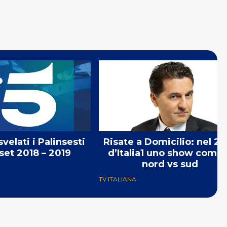
velati i Palinsesti
Risate a Domicilio: nel 20
et 2018 – 2019
d’Italia1 uno show comic
nord vs sud
TV ITALIANA