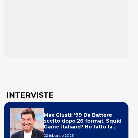
INTERVISTE
Max Giusti: ’99 Da Battere
scelto dopo 26 format, Squid
Game italiano? Ho fatto la
ola!’
22 febbraio 2025