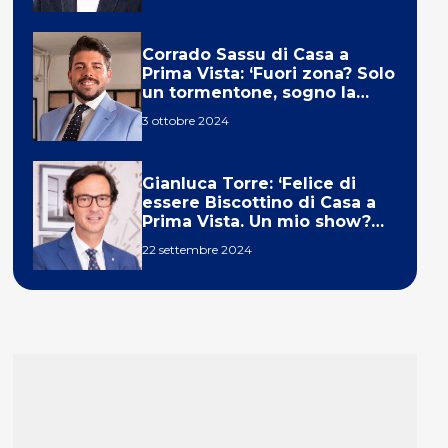
Corrado Sassu di Casa a
Prima Vista: ‘Fuori zona? Solo
un tormentone, sogno la
telecronaca di F1’
3 ottobre 2024
Gianluca Torre: ‘Felice di
essere Biscottino di Casa a
Prima Vista. Un mio show?
Un sogno’
22 settembre 2024