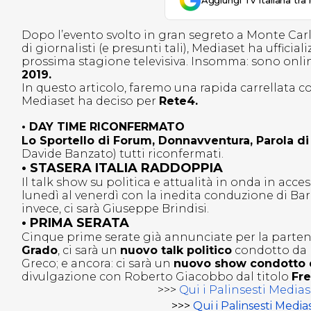
Aggiungi Tv Italiana tra 
Dopo l’evento svolto in gran segreto a Monte Carl
di giornalisti (e presunti tali), Mediaset ha uffic
prossima stagione televisiva. Insomma: sono onlin
2019.
In questo articolo, faremo una rapida carrellata 
Mediaset ha deciso per
Rete4
.
•
DAY TIME RICONFERMATO
Lo Sportello di Forum, Donnavventura, Parola di
Davide Banzato) tutti riconfermati.
• STASERA ITALIA RADDOPPIA
Il talk show su politica e attualità in onda in acce
lunedì al venerdì con la inedita conduzione di Ba
invece, ci sarà Giuseppe Brindisi.
• PRIMA SERATA
Cinque prime serate già annunciate per la parten
Grado
, ci sarà un
nuovo talk politico
condotto da 
Greco; e ancora: ci sarà un
nuovo show condotto d
divulgazione con Roberto Giacobbo dal titolo
Fre
>>>
Qui i Palinsesti Medias
>>>
Qui i Palinsesti Medias