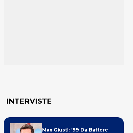
INTERVISTE
Max Giusti: ’99 Da Battere