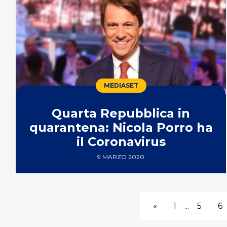
MEDIASET
Quarta Repubblica in
quarantena: Nicola Porro ha
il Coronavirus
9 MARZO 2020
«
1
...
5
6