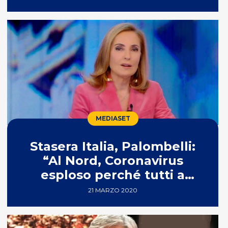
MEDIASET
Stasera Italia, Palombelli:
“Al Nord, Coronavirus
esploso perché tutti a
lavoro?”
21 MARZO 2020