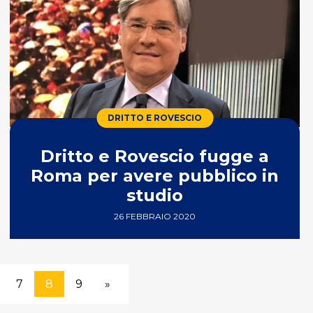
DRITTO E ROVESCIO
Dritto e Rovescio fugge a
Roma per avere pubblico in
studio
26 FEBBRAIO 2020
7
8
9
»