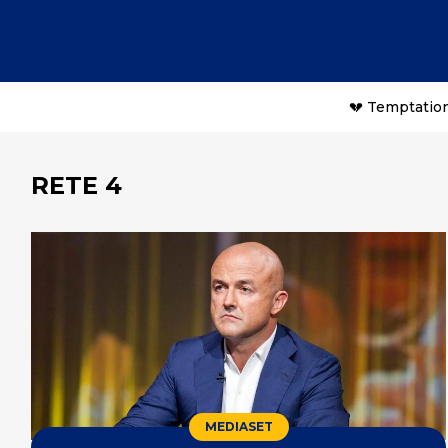
💔 Temptation
RETE 4
MEDIASET