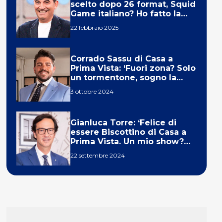
scelto dopo 26 format, Squid
Game italiano? Ho fatto la
ola!’
22 febbraio 2025
Corrado Sassu di Casa a
Prima Vista: ‘Fuori zona? Solo
un tormentone, sogno la
telecronaca di F1’
3 ottobre 2024
Gianluca Torre: ‘Felice di
essere Biscottino di Casa a
Prima Vista. Un mio show?
Un sogno’
22 settembre 2024