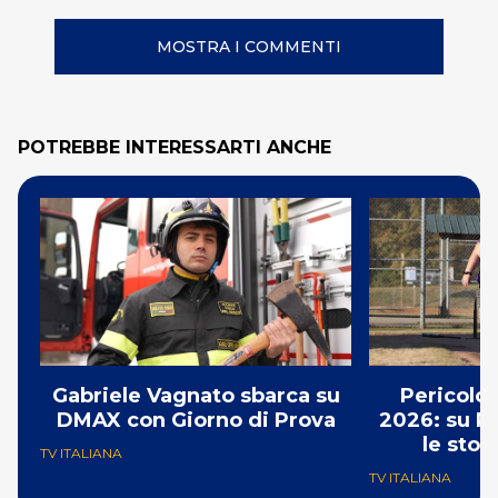
MOSTRA I COMMENTI
POTREBBE INTERESSARTI ANCHE
Gabriele Vagnato sbarca su
Pericolo
DMAX con Giorno di Prova
2026: su R
le stor
TV ITALIANA
TV ITALIANA