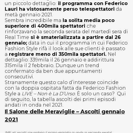
un piccolo dettaglio:
il programma con Federico
Lauri ha vistosamente perso telespettatori
da
metà gennaio 2021.
Sembra incredibile ma
la solita media poco
superiore di 400mila spettatori
che
rinforzavano la seconda serata del martedì sera di
Real Time
si è smaterializzata a partire dal 26
gennaio;
data in cui il programma in cui Federico
Fashion Style rifà il look alle sue clienti è passato
a
registrare meno di 350mila spettatori.
Nel
dettaglio: 339mila il 26 gennaio e addirittura
315mila il 2 febbraio. Dunque un trend
confermato da ben due appuntamenti
consecutivi.
Stranamente questo calo d’interesse coincide
con la doppia ospitata fatta da Federico Fashion
Style a
LIVE – Non è La D’Urso
. È solo un caso? Qui
di seguito, la tabella ascolti dei primi episodi
andati in onda nel 2021.
Il Salone delle Meraviglie – Ascolti gennaio
2021
(NB: gli ascolti riguardano il primo episodio in onda in seconda serata)