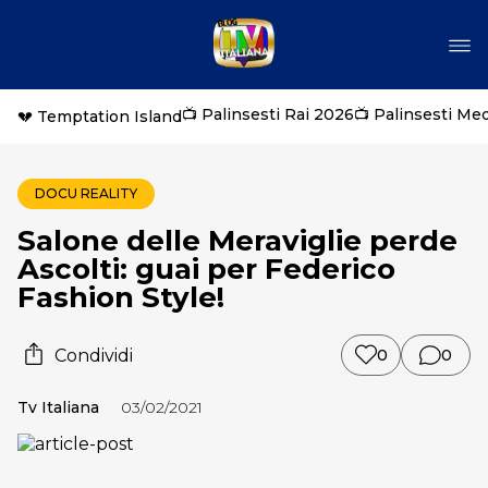
📺 Palinsesti Rai 2026
📺 Palinsesti Me
💔 Temptation Island
DOCU REALITY
Salone delle Meraviglie perde
Ascolti: guai per Federico
Fashion Style!
Condividi
0
0
Tv Italiana
03/02/2021