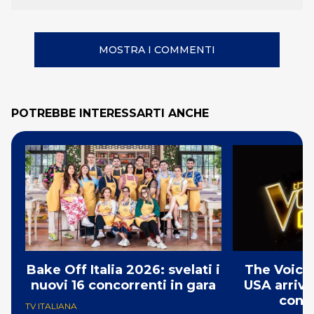
MOSTRA I COMMENTI
POTREBBE INTERESSARTI ANCHE
Bake Off Italia 2026: svelati i
The Voice 
nuovi 16 concorrenti in gara
USA arriva
conco
TV ITALIANA