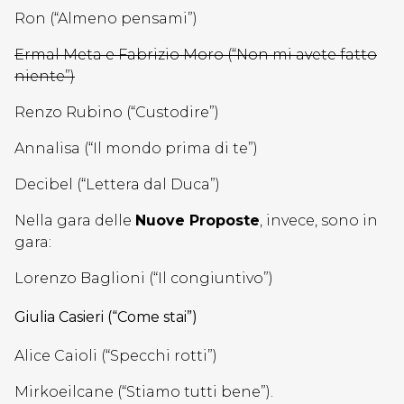
Ron (“Almeno pensami”)
Ermal Meta e Fabrizio Moro (“Non mi avete fatto
niente”)
Renzo Rubino (“Custodire”)
Annalisa (“Il mondo prima di te”)
Decibel (“Lettera dal Duca”)
Nella gara delle
Nuove Proposte
, invece, sono in
gara:
Lorenzo Baglioni (“Il congiuntivo”)
Giulia Casieri (“Come stai”)
Alice Caioli (“Specchi rotti”)
Mirkoeilcane (“Stiamo tutti bene”).