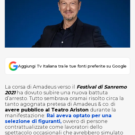
Aggiungi Tv Italiana tra le tue fonti preferite su Google
La corsa di Amadeus verso il
Festival di Sanremo
2021
ha dovuto subire una nuova battuta
d’arresto. Tutto sembrava oramai risolto circa la
tanto agognata pretesa di Amadeus & co. di
avere pubblico al Teatro Ariston
durante la
manifestazione:
Rai aveva optato per una
selezione di figuranti,
ovvero di persone
contrattualizzate come lavoratori dello
spettacolo occasionali che avrebbero simulato