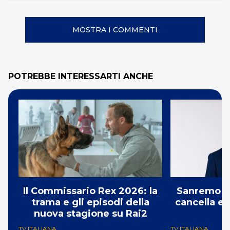
MOSTRA I COMMENTI
POTREBBE INTERESSARTI ANCHE
Il Commissario Rex 2026: la
Sanremo 2
trama e gli episodi della
cancella e 
nuova stagione su Rai2
G
TV ITALIANA
TV ITALIANA