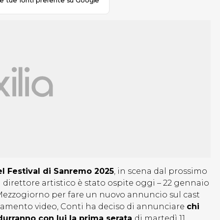
le tue fonti preferite su Google
del Festival di Sanremo 2025
, in scena dal prossimo
l direttore artistico è stato ospite oggi – 22 gennaio
Mezzogiorno per fare un nuovo annuncio sul cast
gamento video, Conti ha deciso di annunciare
chi
durranno con lui la prima serata
di martedì 11