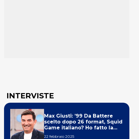
INTERVISTE
Max Giusti: ’99 Da Battere
scelto dopo 26 format, Squid
Game italiano? Ho fatto la
ola!’
22 febbraio 2025