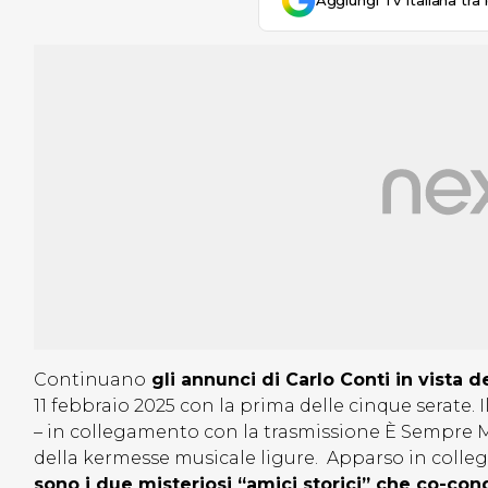
Aggiungi Tv Italiana tra 
Continuano
gli annunci di Carlo Conti in vista 
11 febbraio 2025 con la prima delle cinque serate. I
– in collegamento con la trasmissione È Sempre 
della kermesse musicale ligure. Apparso in colle
sono i due misteriosi “amici storici” che co-con