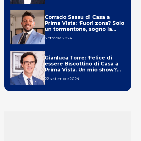
Corrado Sassu di Casa a
Prima Vista: ‘Fuori zona? Solo
un tormentone, sogno la
telecronaca di F1’
3 ottobre 2024
Gianluca Torre: ‘Felice di
essere Biscottino di Casa a
Prima Vista. Un mio show?
Un sogno’
22 settembre 2024