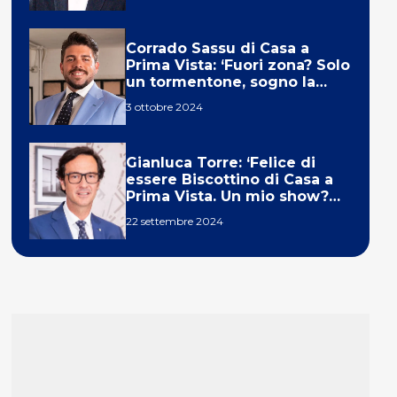
Corrado Sassu di Casa a
Prima Vista: ‘Fuori zona? Solo
un tormentone, sogno la
telecronaca di F1’
3 ottobre 2024
Gianluca Torre: ‘Felice di
essere Biscottino di Casa a
Prima Vista. Un mio show?
Un sogno’
22 settembre 2024