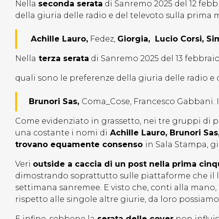
Nella
seconda serata
di Sanremo 2025 del 12 febb
della giuria delle radio e del televoto sulla prima 
Achille Lauro,
Fedez,
Giorgia, Lucio Corsi, Si
Nella
terza serata
di Sanremo 2025 del 13 febbrai
quali sono le preferenze della giuria delle radio e
Brunori Sas,
Coma_Cose, Francesco Gabbani. I
Come evidenziato in grassetto, nei tre gruppi di 
una costante i nomi di
Achille Lauro, Brunori Sas
trovano equamente consenso
in Sala Stampa, gi
Veri
outside a caccia di un post nella prima cinq
dimostrando soprattutto sulle piattaforme che il lo
settimana sanremee. E visto che, conti alla mano,
rispetto alle singole altre giurie, da loro possiam
E infine, sebbene la
serata delle cover
non influis