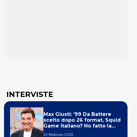
INTERVISTE
Max Giusti: ’99 Da Battere
scelto dopo 26 format, Squid
Game italiano? Ho fatto la
ola!’
22 febbraio 2025