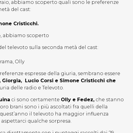
raio, abbiamo scoperto quali sono le preferenze
metà del cast:
mone Cristicchi.
o, abbiamo scoperto
 del televoto sulla seconda metà del cast:
rama, Olly
preferenze espresse della giuria, sembrano essere
, Giorgia, Lucio Corsi e Simone Cristicchi che
uria delle radio e Televoto.
uina
ci sono certamente
Olly e Fedez,
che stanno
ro brani sono i più ascoltati fra quelli della
 quest’anno il televoto ha maggior influenza
o aspettarci qualche sorpresa.
ca direttamente con i punteggi raccolti dai 29