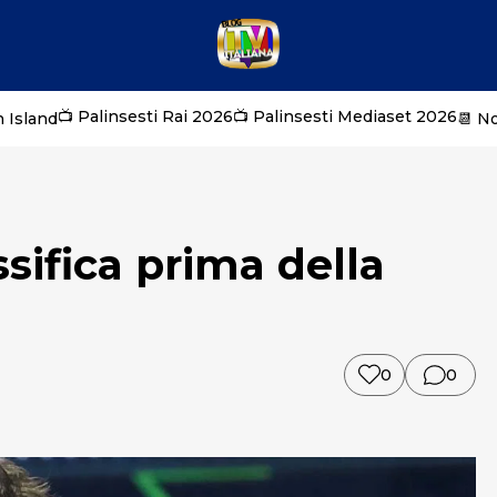
📺 Palinsesti Rai 2026
📺 Palinsesti Mediaset 2026
 Island
📆 N
sifica prima della
0
0