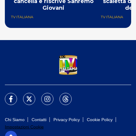
cancella e riscrive Sanremo
scaletta de
Giovani
del
TV ITALIANA
TV ITALIANA
Chi Siamo
Contatti
Privacy Policy
Cookie Policy
Impostazioni Cookie