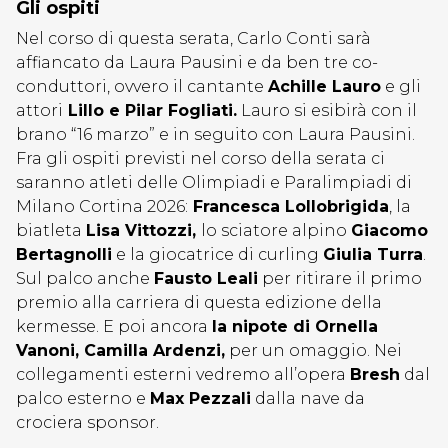
Gli ospiti
Nel corso di questa serata, Carlo Conti sarà
affiancato da Laura Pausini e da ben tre co-
conduttori, ovvero il cantante
Achille Lauro
e gli
attori
Lillo e Pilar Fogliati.
Lauro si esibirà con il
brano “16 marzo” e in seguito con Laura Pausini.
Fra gli ospiti previsti nel corso della serata ci
saranno atleti delle Olimpiadi e Paralimpiadi di
Milano Cortina 2026:
Francesca Lollobrigida
, la
biatleta
Lisa Vittozzi,
lo sciatore alpino
Giacomo
Bertagnolli
e la giocatrice di curling
Giulia Turra
.
Sul palco anche
Fausto Leali
per ritirare il primo
premio alla carriera di questa edizione della
kermesse. E poi ancora
la nipote di Ornella
Vanoni, Camilla Ardenzi,
per un omaggio. Nei
collegamenti esterni vedremo all’opera
Bresh
dal
palco esterno e
Max Pezzali
dalla nave da
crociera sponsor.