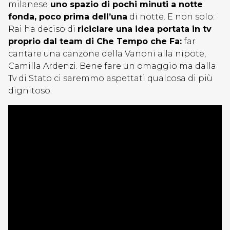
milanese
uno spazio di pochi minuti a notte
fonda, poco prima dell’una
di notte. E non solo:
Rai ha deciso di
riciclare una idea portata in tv
proprio dal team di Che Tempo che Fa:
far
cantare una canzone della Vanoni alla nipote,
Camilla Ardenzi. Bene fare un omaggio ma dalla
Tv di Stato ci saremmo aspettati qualcosa di più
dignitoso.