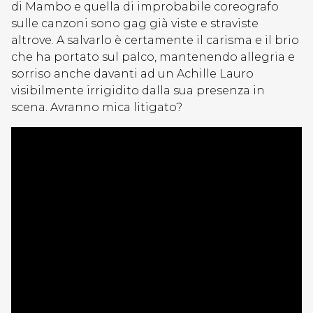
di Mambo e quella di improbabile coreografo
sulle canzoni sono gag già viste e straviste
altrove. A salvarlo è certamente il carisma e il brio
che ha portato sul palco, mantenendo allegria e
sorriso anche davanti ad un Achille Lauro
visibilmente irrigidito dalla sua presenza in
scena. Avranno mica litigato?