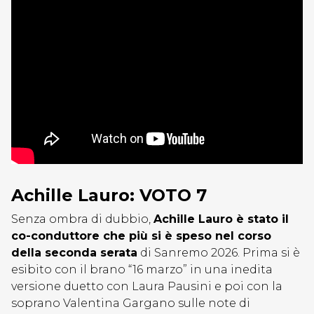
Achille Lauro: VOTO 7
Senza ombra di dubbio,
Achille Lauro è stato il
co-conduttore che più si è speso nel corso
della seconda serata
di Sanremo 2026. Prima si è
esibito con il brano “16 marzo” in una inedita
versione duetto con Laura Pausini e poi con la
soprano Valentina Gargano sulle note di