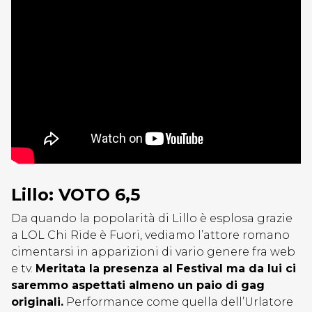
Lillo: VOTO 6,5
Da quando la popolarità di Lillo è esplosa grazie
a LOL Chi Ride è Fuori, vediamo l’attore romano
cimentarsi in apparizioni di vario genere fra web
e tv.
Meritata la presenza al Festival ma da lui ci
saremmo aspettati almeno un paio di gag
originali.
Performance come quella dell’Urlatore