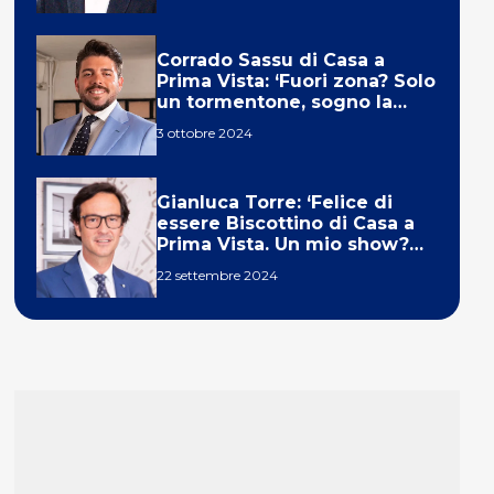
Corrado Sassu di Casa a
Prima Vista: ‘Fuori zona? Solo
un tormentone, sogno la
telecronaca di F1’
3 ottobre 2024
Gianluca Torre: ‘Felice di
essere Biscottino di Casa a
Prima Vista. Un mio show?
Un sogno’
22 settembre 2024