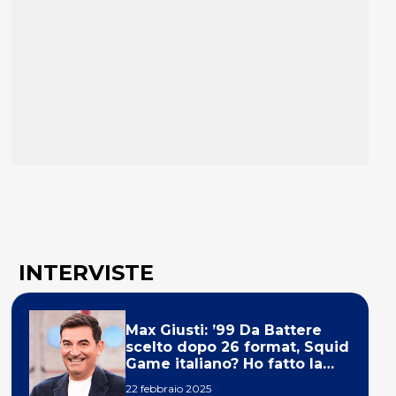
INTERVISTE
Max Giusti: ’99 Da Battere
scelto dopo 26 format, Squid
Game italiano? Ho fatto la
ola!’
22 febbraio 2025