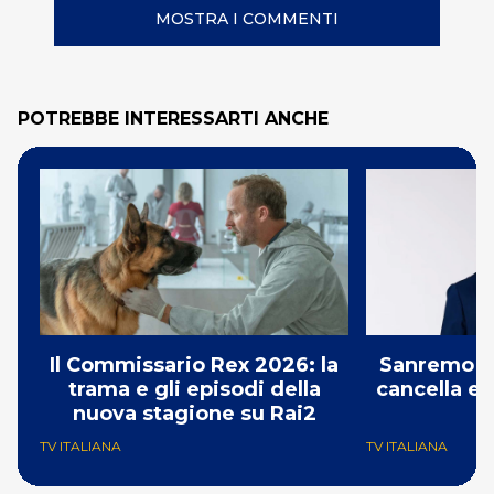
MOSTRA I COMMENTI
POTREBBE INTERESSARTI ANCHE
Il Commissario Rex 2026: la
Sanremo 2
trama e gli episodi della
cancella e 
nuova stagione su Rai2
G
TV ITALIANA
TV ITALIANA