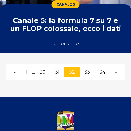
CANALE 5
Canale 5: la formula 7 su 7 è
un FLOP colossale, ecco i dati
2 OTTOBRE 2019
«
1
...
30
31
32
33
34
»