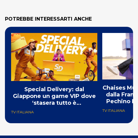
POTREBBE INTERESSARTI ANCHE
Chaises Musi
Special Delivery: dal
dalla Franc
Giappone un game VIP dove
Pechino Ex
‘stasera tutto è
consegnabile’
TV ITALIANA
TV ITALIANA