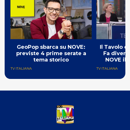
GeoPop sbarca su NOVE:
Il Tavolo 
previste 4 prime serate a
Fa divent
tema storico
NOVE il 
TV ITALIANA
TV ITALIANA