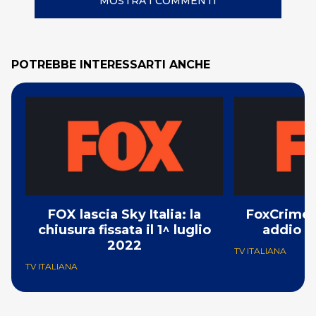
MOSTRA I COMMENTI
POTREBBE INTERESSARTI ANCHE
FOX lascia Sky Italia: la
FoxCrime l
chiusura fissata il 1^ luglio
addio il
2022
TV ITALIANA
TV ITALIANA