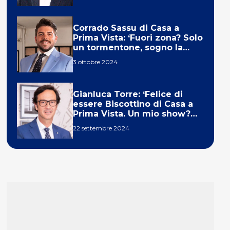
Corrado Sassu di Casa a
Prima Vista: ‘Fuori zona? Solo
un tormentone, sogno la
telecronaca di F1’
3 ottobre 2024
Gianluca Torre: ‘Felice di
essere Biscottino di Casa a
Prima Vista. Un mio show?
Un sogno’
22 settembre 2024