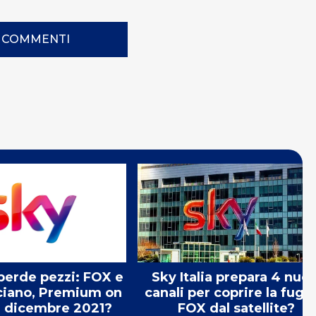
I COMMENTI
 perde pezzi: FOX e
Sky Italia prepara 4 nuov
ciano, Premium on
canali per coprire la fuga 
 a dicembre 2021?
FOX dal satellite?