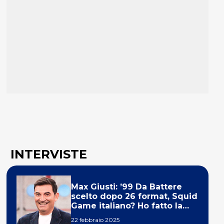
INTERVISTE
Max Giusti: ’99 Da Battere
scelto dopo 26 format, Squid
Game italiano? Ho fatto la
ola!’
22 febbraio 2025