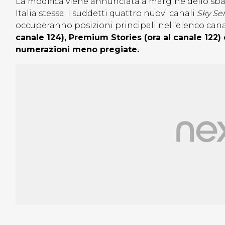
La modifica viene annunciata a margine dello sb
Italia stessa. I suddetti quattro nuovi canali
Sky Ser
occuperanno posizioni principali nell’elenco cana
canale 124), Premium Stories (ora al canale 122) e
numerazioni meno pregiate.