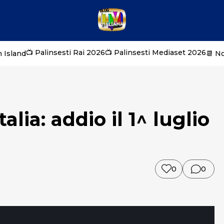
📺 Palinsesti Rai 2026
📺 Palinsesti Mediaset 2026
 Island
📆 N
alia: addio il 1^ luglio
0
0