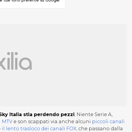
le tue fonti preferite su Google
 Sky Italia stia perdendo pezzi
. Niente Serie A,
i MTV
e son scappati via anche alcuni
piccoli canali
e
il lento trasloco dei canali FOX,
che passano dalla