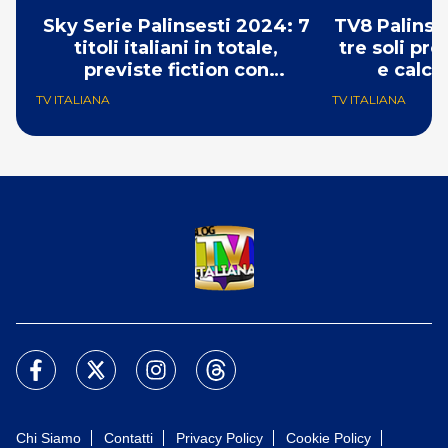
Sky Serie Palinsesti 2024: 7
TV8 Palinse
titoli italiani in totale,
tre soli pr
previste fiction con
e calci
Giannetta e Argentero
TV ITALIANA
TV ITALIANA
Chi Siamo
Contatti
Privacy Policy
Cookie Policy