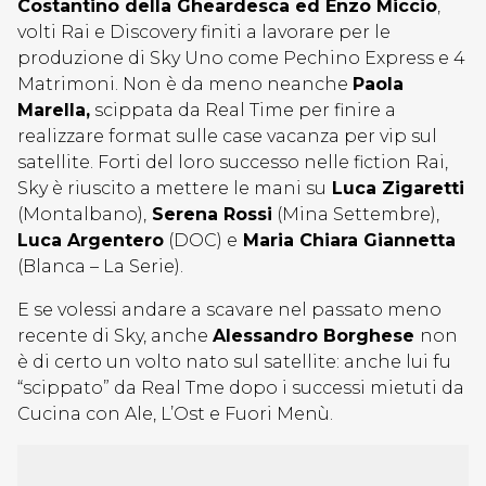
Costantino della Gheardesca ed Enzo Miccio
,
volti Rai e Discovery finiti a lavorare per le
produzione di Sky Uno come Pechino Express e 4
Matrimoni. Non è da meno neanche
Paola
Marella,
scippata da Real Time per finire a
realizzare format sulle case vacanza per vip sul
satellite. Forti del loro successo nelle fiction Rai,
Sky è riuscito a mettere le mani su
Luca Zigaretti
(Montalbano),
Serena Rossi
(Mina Settembre),
Luca Argentero
(DOC) e
Maria Chiara Giannetta
(Blanca – La Serie).
E se volessi andare a scavare nel passato meno
recente di Sky, anche
Alessandro Borghese
non
è di certo un volto nato sul satellite: anche lui fu
“scippato” da Real Tme dopo i successi mietuti da
Cucina con Ale, L’Ost e Fuori Menù.