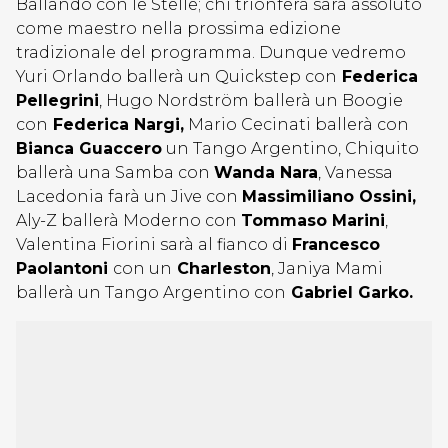
Ballando con le Stelle; chi trionferà sarà assoluto
come maestro nella prossima edizione
tradizionale del programma. Dunque vedremo
Yuri Orlando ballerà un Quickstep con
Federica
Pellegrini
, Hugo Nordström ballerà un Boogie
con
Federica Nargi,
Mario Cecinati ballerà con
Bianca Guaccero
un Tango Argentino, Chiquito
ballerà una Samba con
Wanda Nara
, Vanessa
Lacedonia farà un Jive con
Massimiliano Ossini,
Aly-Z ballerà Moderno con
Tommaso Marini
,
Valentina Fiorini sarà al fianco di
Francesco
Paolantoni
con un
Charleston
, Janiya Mami
ballerà un Tango Argentino con
Gabriel Garko.