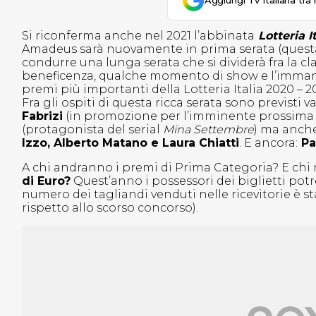
Aggiungi Tv Italiana tra 
Si riconferma anche nel 2021 l’abbinata
Lotteria It
Amadeus sarà nuovamente in prima serata (questa 
condurre una lunga serata che si dividerà fra la c
beneficenza, qualche momento di show e l’immanc
premi più importanti della Lotteria Italia 2020 – 2
Fra gli ospiti di questa ricca serata sono previsti va
Fabrizi
(in promozione per l’imminente prossima 
(protagonista del serial
Mina Settembre
) ma anche
Izzo, Alberto Matano e Laura Chiatti
. E ancora:
Pao
A chi andranno i premi di Prima Categoria? E chi 
di Euro?
Quest’anno i possessori dei biglietti pot
numero dei tagliandi venduti nelle ricevitorie è s
rispetto allo scorso concorso).