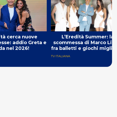
ità cerca nuove
L’Eredità Summer: la
sse: addio Greta e
scommessa di Marco Lior
da nel 2026!
fra balletti e giochi miglior
TV ITALIANA