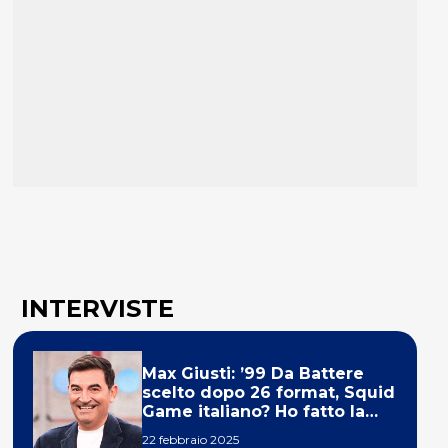
INTERVISTE
Max Giusti: ’99 Da Battere
scelto dopo 26 format, Squid
Game italiano? Ho fatto la
ola!’
22 febbraio 2025