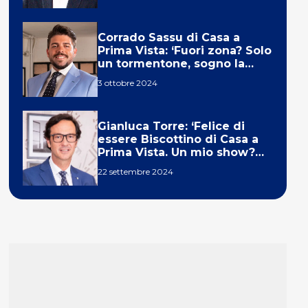
Corrado Sassu di Casa a
Prima Vista: ‘Fuori zona? Solo
un tormentone, sogno la
telecronaca di F1’
3 ottobre 2024
Gianluca Torre: ‘Felice di
essere Biscottino di Casa a
Prima Vista. Un mio show?
Un sogno’
22 settembre 2024