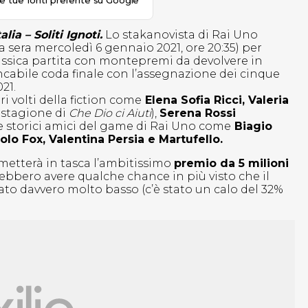
le tue fonti preferite su Google
alia – Soliti Ignoti.
Lo stakanovista di Rai Uno
sera mercoledì 6 gennaio 2021, ore 20:35) per
lassica partita con montepremi da devolvere in
abile coda finale con l’assegnazione dei cinque
021.
ri volti della fiction come
Elena Sofia Ricci, Valeria
stagione di
Che Dio ci Aiuti
),
Serena Rossi
 storici amici del game di Rai Uno come
Biagio
lo Fox, Valentina Persia e Martufello.
metterà in tasca l’ambitissimo
premio da 5 milioni
rebbero avere qualche chance in più visto che il
tato davvero molto basso (c’è stato un calo del 32%