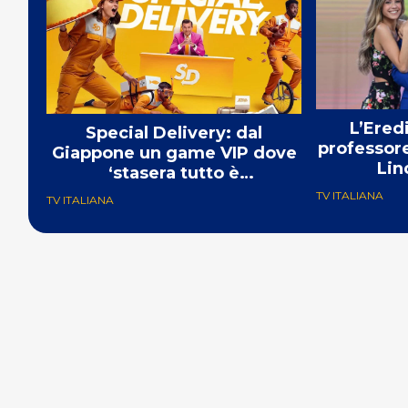
L’Ered
Special Delivery: dal
professore
Giappone un game VIP dove
Lin
‘stasera tutto è
consegnabile’
TV ITALIANA
TV ITALIANA