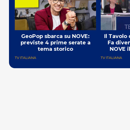
GeoPop sbarca su NOVE:
Il Tavolo
previste 4 prime serate a
Fa dive
tema storico
NOVE il
TV ITALIANA
TV ITALIANA