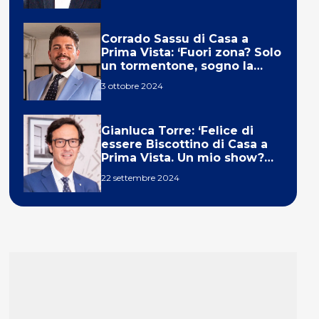
Corrado Sassu di Casa a
Prima Vista: ‘Fuori zona? Solo
un tormentone, sogno la
telecronaca di F1’
3 ottobre 2024
Gianluca Torre: ‘Felice di
essere Biscottino di Casa a
Prima Vista. Un mio show?
Un sogno’
22 settembre 2024