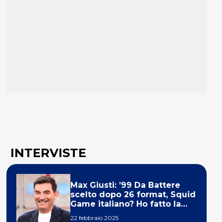
INTERVISTE
Max Giusti: ’99 Da Battere
scelto dopo 26 format, Squid
Game italiano? Ho fatto la
ola!’
22 febbraio 2025