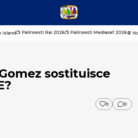
📺 Palinsesti Rai 2026
📺 Palinsesti Mediaset 2026
 Island
📆 N
 Gomez sostituisce
E?
0
0