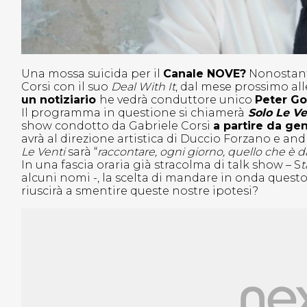
Una mossa suicida per il
Canale NOVE?
Nonostante
Corsi con il suo
Deal With It
, dal mese prossimo al
un notiziario
he vedrà conduttore unico
Peter G
Il programma in questione si chiamerà
Solo Le V
show condotto da Gabriele Corsi
a partire da gen
avrà al direzione artistica di Duccio Forzano e and
Le Venti
sarà “
raccontare, ogni giorno, quello che è 
In una fascia oraria già stracolma di talk show – S
t
alcuni nomi -, la scelta di mandare in onda ques
riuscirà a smentire queste nostre ipotesi?