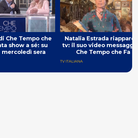
 di Che Tempo che
Natalia Estrada riappare 
nta show a sé: su
tv: il suo video messaggi
 mercoledì sera
Che Tempo che Fa
TV ITALIANA