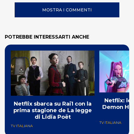
MOSTRA I COMMENTI
POTREBBE INTERESSARTI ANCHE
Netflix: l
Netflix sbarca su Rai1 con la
Demon Hunt
prima stagione de La legge
i
di Lidia Poët
TV ITALIANA
TV ITALIANA