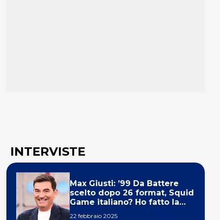
INTERVISTE
Max Giusti: ’99 Da Battere
scelto dopo 26 format, Squid
Game italiano? Ho fatto la
ola!’
22 febbraio 2025