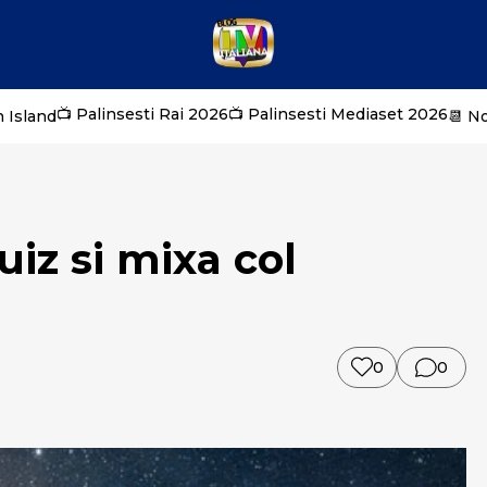
📺 Palinsesti Rai 2026
📺 Palinsesti Mediaset 2026
 Island
📆 N
quiz si mixa col
0
0