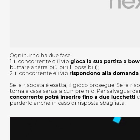
Ogni turno ha due fase:
1. il concorrente o il vip
gioca la sua partita a bow
buttare a terra più birilli possibili);
2. il concorrente e i vip
rispondono alla domanda
Se la risposta è esatta, il gioco prosegue. Se la ris
torna a casa senza alcun premio. Per salvaguardare
concorrente potrà inserire fino a due lucchetti
c
perderlo anche in caso di risposta sbagliata.