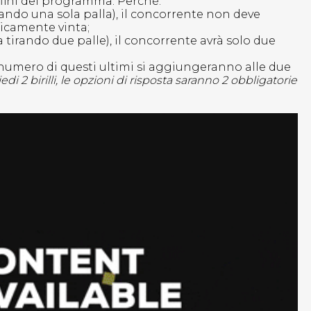
 fini del programma. Perché:
 tirando una sola palla), il concorrente non deve
icamente vinta;
 ma tirando due palle), il concorrente avrà solo due
 numero di questi ultimi si aggiungeranno alle due
 2 birilli, le opzioni di risposta saranno 2 obbligatorie