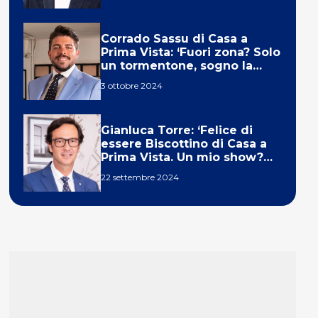
Corrado Sassu di Casa a
Prima Vista: ‘Fuori zona? Solo
un tormentone, sogno la
telecronaca di F1’
3 ottobre 2024
Gianluca Torre: ‘Felice di
essere Biscottino di Casa a
Prima Vista. Un mio show?
Un sogno’
22 settembre 2024