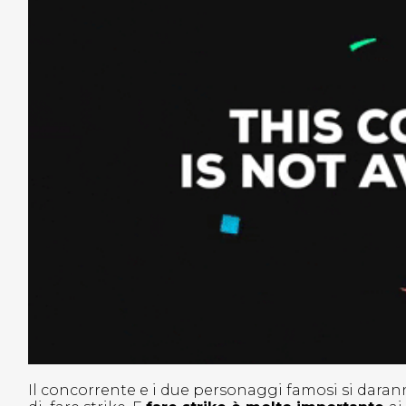
Il concorrente e i due personaggi famosi si dar