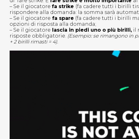
di fare strike. E
fare strike è molto importante
ai
– Se il giocatore
fa strike
(fa cadere tutti i birilli
rispondere alla domanda: la somma sarà automat
– Se il giocatore
fa spare
(fa cadere tutti i birilli
opzioni di risposta alla domanda;
– Se il giocatore
lascia in piedi uno o più birilli,
il
risposte obbligatorie.
(Esempio: se rimangono in piedi
+ 2 birilli rimasti = 4).