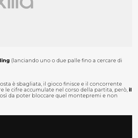
ling
(lanciando uno o due palle fino a cercare di
.
posta è sbagliata, il gioco finisce e il concorrente
 le cifre accumulate nel corso della partita, però,
il
osì da poter bloccare quel montepremi e non