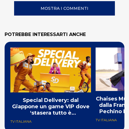
MOSTRA I COMMENTI
POTREBBE INTERESSARTI ANCHE
Chaises Musi
Special Delivery: dal
dalla Franc
Giappone un game VIP dove
Pechino Ex
‘stasera tutto è
consegnabile’
TV ITALIANA
TV ITALIANA