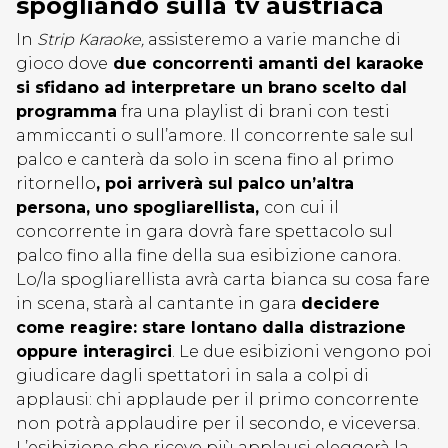
spogliando sulla tv austriaca
In
Strip Karaoke,
assisteremo a varie manche di
gioco dove
due concorrenti amanti del karaoke
si sfidano ad interpretare un brano scelto dal
programma
fra una playlist di brani con testi
ammiccanti o sull’amore. Il concorrente sale sul
palco e canterà da solo in scena fino al primo
ritornello
, poi arriverà sul palco un’altra
persona, uno spogliarellista,
con cui il
concorrente in gara dovrà fare spettacolo sul
palco fino alla fine della sua esibizione canora.
Lo/la spogliarellista avrà carta bianca su cosa fare
in scena, starà al cantante in gara
decidere
come reagire: stare lontano dalla distrazione
oppure interagirci
. Le due esibizioni vengono poi
giudicare dagli spettatori in sala a colpi di
applausi: chi applaude per il primo concorrente
non potrà applaudire per il secondo, e viceversa.
L’esibizione che riceve più applausi eleggerà la