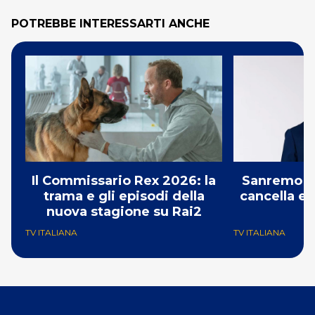
POTREBBE INTERESSARTI ANCHE
Il Commissario Rex 2026: la
Sanremo 2
trama e gli episodi della
cancella e 
nuova stagione su Rai2
G
TV ITALIANA
TV ITALIANA