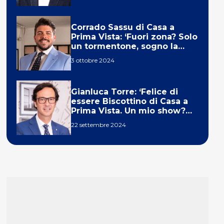
Corrado Sassu di Casa a
Prima Vista: ‘Fuori zona? Solo
un tormentone, sogno la
telecronaca di F1’
3 ottobre 2024
Gianluca Torre: ‘Felice di
essere Biscottino di Casa a
Prima Vista. Un mio show?
Un sogno’
22 settembre 2024