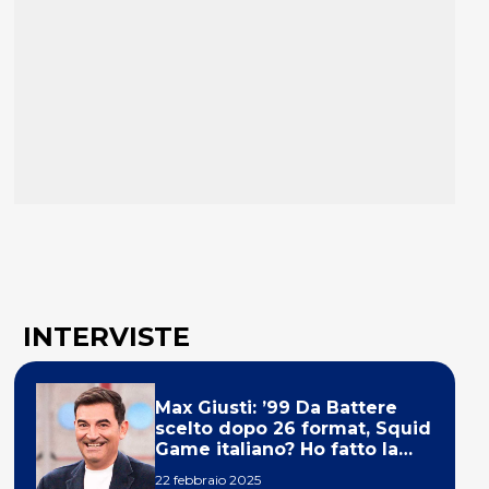
INTERVISTE
Max Giusti: ’99 Da Battere
scelto dopo 26 format, Squid
Game italiano? Ho fatto la
ola!’
22 febbraio 2025