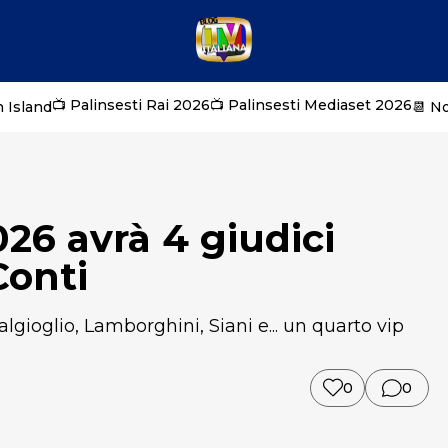
📺 Palinsesti Rai 2026
📺 Palinsesti Mediaset 2026
 Island
📆 N
26 avrà 4 giudici
Conti
gioglio, Lamborghini, Siani e... un quarto vip
0
0