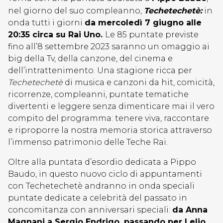
nel giorno del suo compleanno,
Techetechetè:
in
onda tutti i giorni
da mercoledì 7 giugno alle
20:35 circa su Rai Uno.
Le 85 puntate previste
fino all’8 settembre 2023 saranno un omaggio ai
big della Tv, della canzone, del cinema e
dell’intrattenimento. Una stagione ricca per
Techetechetè
di musica e canzoni da hit, comicità,
ricorrenze, compleanni, puntate tematiche
divertenti e leggere senza dimenticare mai il vero
compito del programma: tenere viva, raccontare
e riproporre la nostra memoria storica attraverso
l’immenso patrimonio delle Teche Rai.
Oltre alla puntata d’esordio dedicata a Pippo
Baudo, in questo nuovo ciclo di appuntamenti
con Techetechetè andranno in onda speciali
puntate dedicate a celebrità del passato in
concomitanza con anniversari speciali:
da Anna
Magnani a Sergio Endrigo, passando per Lelio