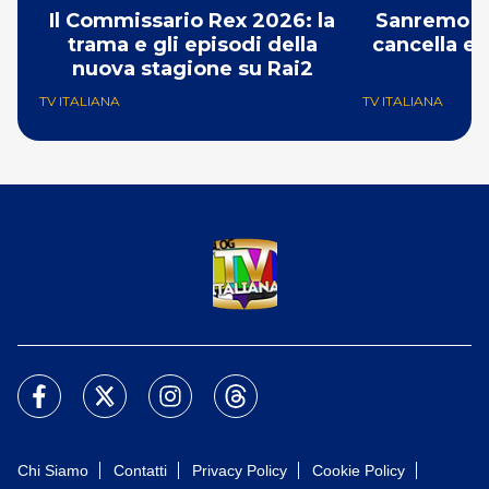
Il Commissario Rex 2026: la
Sanremo 2
trama e gli episodi della
cancella e 
nuova stagione su Rai2
G
TV ITALIANA
TV ITALIANA
Chi Siamo
Contatti
Privacy Policy
Cookie Policy